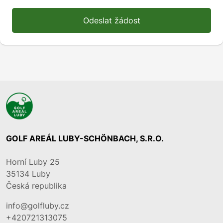
Odeslat žádost
GOLF AREÁL LUBY-SCHÖNBACH, S.R.O.
Horní Luby 25
35134
Luby
Česká republika
info@golfluby.cz
+420721313075