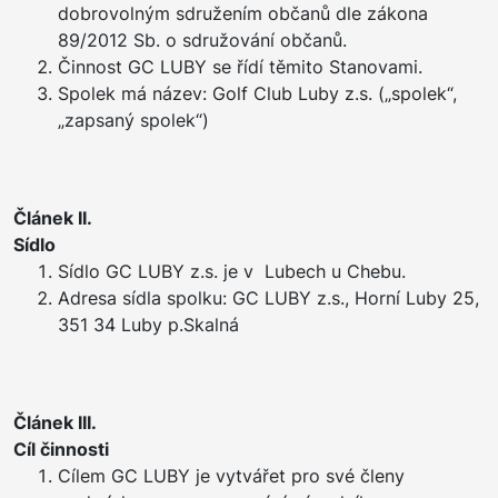
dobrovolným sdružením občanů dle zákona
89/2012 Sb. o sdružování občanů.
Činnost GC LUBY se řídí těmito Stanovami.
Spolek má název: Golf Club Luby z.s. („spolek“,
„zapsaný spolek“)
Článek II.
Sídlo
Sídlo GC LUBY z.s. je v Lubech u Chebu.
Adresa sídla spolku: GC LUBY z.s., Horní Luby 25,
351 34 Luby p.Skalná
Článek III.
Cíl činnosti
Cílem GC LUBY je vytvářet pro své členy