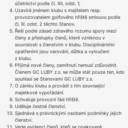
účetnictví podle čl. XII, odst. 1,
Uzavírá jménem klubu s majitelem resp.
provozovatelem golfového hřiště smlouvu podle
čl. III. odst. 2 těchto Stanov.
Řeší podle zásad zdravého rozumu spory mezi
členy a přestupky členů, které vzniknou v
souvislosti s členstvím v klubu. Disciplinárními
opatřeními jsou varování, důtka a vyloučení
z klubu.
Přijímá nové členy, zamítnutí nemusí zdůvodnit.
Členem GC LUBY z.s. se může stát pouze ten, kdo
souhlasí se Stanovami GC LUBY z.s.
O zániku klubu a provádí s tím související
majetkové vypořádání.
Schvaluje provozní řád hřiště.
Uděluje čestné členství.
Sjednává s právnickými osobami podmínky jejich
členství.
Vede evidenci členů, kteří se opakovaně