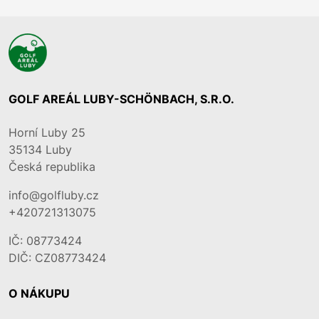
GOLF AREÁL LUBY-SCHÖNBACH, S.R.O.
Horní Luby 25
35134
Luby
Česká republika
info@golfluby.cz
+420721313075
IČ: 08773424
DIČ: CZ08773424
O NÁKUPU