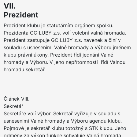
VI
Prezident
Prezident klubu je statutárním orgánem spolku.
Prezidenta GC LUBY z.s. volí volební valná hromada.
Prezident zastupuje GC LUBY z.s. navenek a činí v
souladu s usneseními Valné hromady a Výboru jménem
klubu právní úkony. Prezident řídí jednání Valné
hromady a Výboru. V jeho nepřítomnosti řídí Valnou
hromadu sekretář.
Článek VIII.
Sekretář
Sekretáře volí výbor. Sekretář vyřizuje v souladu s
usneseními Valné hromady a Výboru agendu klubu.
Pojmově je sekretář klubu totožný s STK klubu. Jeho
odměny za výkon funkce schvaluje Valná hromada