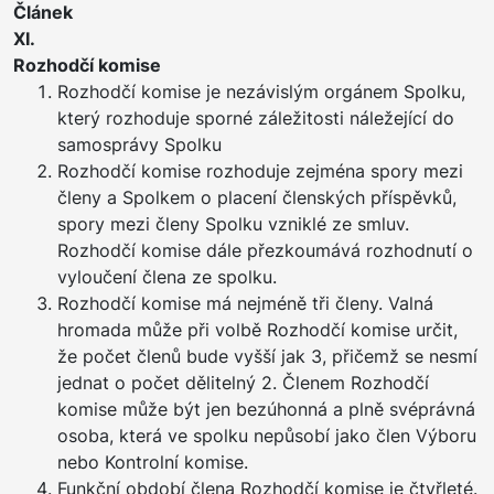
Článek
XI
Rozhodčí komise
Rozhodčí komise je nezávislým orgánem Spolku,
který rozhoduje sporné záležitosti náležející do
samosprávy Spolku
Rozhodčí komise rozhoduje zejména spory mezi
členy a Spolkem o placení členských příspěvků,
spory mezi členy Spolku vzniklé ze smluv.
Rozhodčí komise dále přezkoumává rozhodnutí o
vyloučení člena ze spolku.
Rozhodčí komise má nejméně tři členy. Valná
hromada může při volbě Rozhodčí komise určit,
že počet členů bude vyšší jak 3, přičemž se nesmí
jednat o počet dělitelný 2. Členem Rozhodčí
komise může být jen bezúhonná a plně svéprávná
osoba, která ve spolku nepůsobí jako člen Výboru
nebo Kontrolní komise.
Funkční období člena Rozhodčí komise je čtyřleté.