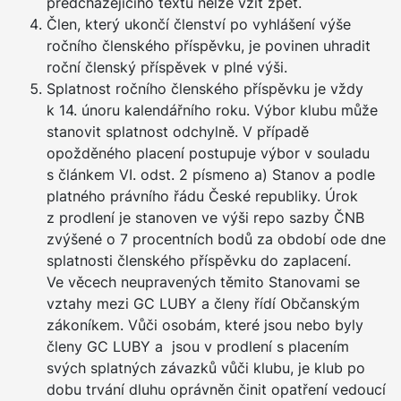
předcházejícího textu nelze vzít zpět.
Člen, který ukončí členství po vyhlášení výše
ročního členského příspěvku, je povinen uhradit
roční členský příspěvek v plné výši.
Splatnost ročního členského příspěvku je vždy
k 14. únoru kalendářního roku. Výbor klubu může
stanovit splatnost odchylně. V případě
opožděného placení postupuje výbor v souladu
s článkem VI. odst. 2 písmeno a) Stanov a podle
platného právního řádu České republiky. Úrok
z prodlení je stanoven ve výši repo sazby ČNB
zvýšené o 7 procentních bodů za období ode dne
splatnosti členského příspěvku do zaplacení.
Ve věcech neupravených těmito Stanovami se
vztahy mezi GC LUBY a členy řídí Občanským
zákoníkem. Vůči osobám, které jsou nebo byly
členy GC LUBY a jsou v prodlení s placením
svých splatných závazků vůči klubu, je klub po
dobu trvání dluhu oprávněn činit opatření vedoucí