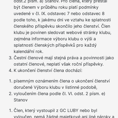
odst.2 písm. a) Stanov. Pro člena, který přestal
být členem v průběhu roku platí podmínky
uvedené v čl. IX. odstavec 7 nebo odstavec 8
podle toho, k jakému dni ve vztahu ke splatnosti
členského příspěvku skončilo jeho členství. Člen
klubu je povinen sledovat webové stránky klubu,
zejména informace výboru klubu o výši a
splatnosti členských příspěvků pro každý
kalendářní rok.
Čestní členové mají stejná práva a povinnosti jako
ostatní členové, neplatí však roční příspěvky.
K ukončení členství člena dochází:
písemným oznámením člena o ukončení členství
doručené Výboru klubu v listinné podobě,
vyloučením člena podle čl. VI. odst. 2 písm. e)
Stanov
Člen, který vystoupil z GC LUBY nebo byl
vyloučen, nemá žádné majetkové ani jiné nároky a