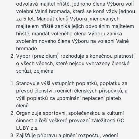
odvolává majitel hřiště, jednoho člena Výboru volí
volební Valná hromada, která se koná vždy jednou
za 5 let. Mandát členů Výboru jmenovaných
majitelem hřiště zaniká jejich odvoláním majitelem
hřiště, mandát voleného člena Výboru zaniká
zvolením nového člena Výboru na volební Valné
hromadě.
Výbor (prezidium) rozhoduje s konečnou platností
o všech věcech, které nejsou vyhrazeny členské
schůzi, zejména:
Stanovuje výši vstupních poplatků, poplatku za
převod členství, ročních členských příspěvků, a
výši poplatků za upomínání neplacení plateb
členů.
Organizuje sportovní, společenskou a kulturní
činnost a řeší veškeré provozní záležitosti GC
LUBY z.s.
Zajišťuje přípravu a plnění rozpočtu, vedení